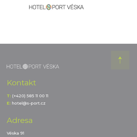
Kontakt
T:
(+420) 585 11 00 11
E:
hotel@s-port.cz
Adresa
Véska 91