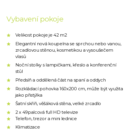
Vybavení pokoje
Velikost pokoje je 42 m2
Elegantní nová koupelna se sprchou nebo vanou,
zrcadlovou stěnou, kosmetikou a vysoušečem
vlasů
Noční stolky s lampičkami, křeslo a konferenční
stůl
Předsíň a oddělená část na spaní a oddych
Rozkládací pohovka 160x200 cm, může být využita
jako přistýlka
Šatní skříň, věšáková stěna, velké zrcadlo
2 x 49palcová full HD televize
Telefon, trezor a mini lednice
Klimatizace