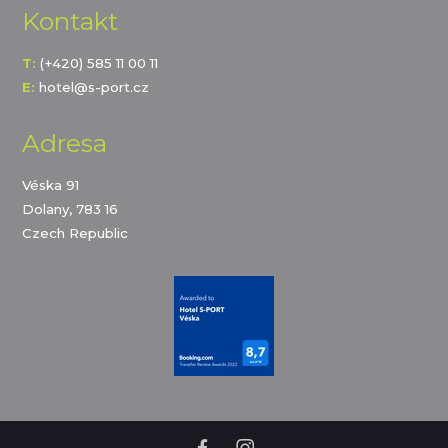
Kontakt
T:
(+420) 585 11 00 11
E:
hotel@s-port.cz
Adresa
Véska 91
Dolany, 783 16
Czech Republic