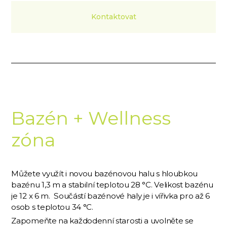
Kontaktovat
Bazén + Wellness
zóna
Můžete využít i novou bazénovou halu s hloubkou
bazénu 1,3 m a stabilní teplotou 28 °C. Velikost bazénu
je 12 x 6 m. Součástí bazénové haly je i vířivka pro až 6
osob s teplotou 34 °C.
Zapomeňte na každodenní starosti a uvolněte se