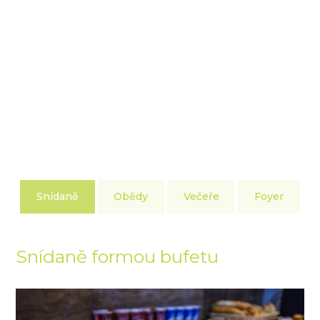
Snídaně
Obědy
Večeře
Foyer
Snídaně formou bufetu