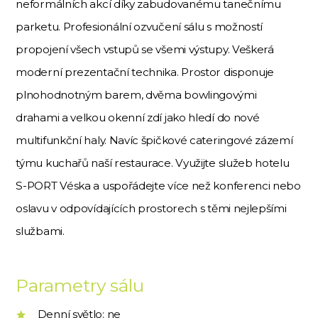
neformálních akcí díky zabudovanému tanečnímu
parketu. Profesionální ozvučení sálu s možností
propojení všech vstupů se všemi výstupy. Veškerá
moderní prezentační technika. Prostor disponuje
plnohodnotným barem, dvěma bowlingovými
drahami a velkou okenní zdí jako hledí do nové
multifunkční haly. Navíc špičkové cateringové zázemí
týmu kuchařů naší restaurace. Využijte služeb hotelu
S-PORT Véska a uspořádejte více než konferenci nebo
oslavu v odpovídajících prostorech s těmi nejlepšími
službami.
Parametry sálu
Denní světlo: ne