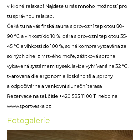
v klidné relaxaci! Najdete u nás mnoho možností pro
tu správnou relaxaci.
Čeká tu na vás finská sauna s provozní teplotou 80-
90 °C a vlhkostí do 10 %, pára s provozní teplotou 35-
45 °C a vlhkostí do 100 %, solná komora vystavěná ze
solných cihel z Mrtvého moře, zážitková sprcha
vybavená systémem trysek, lavice vyhřívaná na 32 °C,
tvarovaná dle ergonomie lidského těla ,sprchy
a odpočívárna a venkovní sluneční terasa.
Rezervace na tel. čísle +420 585 11 00 11 nebo na
www.sportveska.cz
Fotogalerie