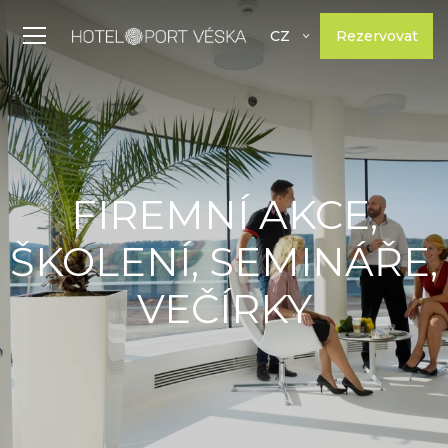
Rezervovat
CZ
FIREMNÍ AKCE,
ŠKOLENÍ, SEMINÁŘE,
VEČÍRKY