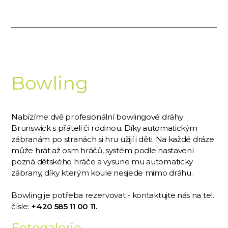
Bowling
Nabízíme dvě profesionální bowlingové dráhy
Brunswick s přáteli či rodinou. Díky automatickým
zábranám po stranách si hru užijí i děti. Na každé dráze
může hrát až osm hráčů, systém podle nastavení
pozná dětského hráče a vysune mu automaticky
zábrany, díky kterým koule nesjede mimo dráhu.
Bowling je potřeba rezervovat - kontaktujte nás na tel.
čísle:
+420 585 11 00 11.
Fotogalerie