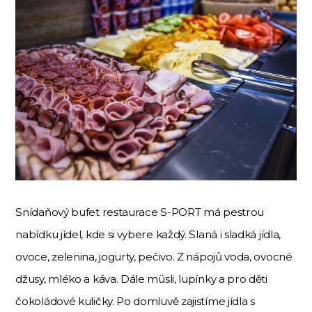
Snídaňový bufet restaurace S-PORT má pestrou
nabídku jídel, kde si vybere každý. Slaná i sladká jídla,
ovoce, zelenina, jogurty, pečivo. Z nápojů voda, ovocné
džusy, mléko a káva. Dále müsli, lupínky a pro děti
čokoládové kuličky. Po domluvě zajistíme jídla s